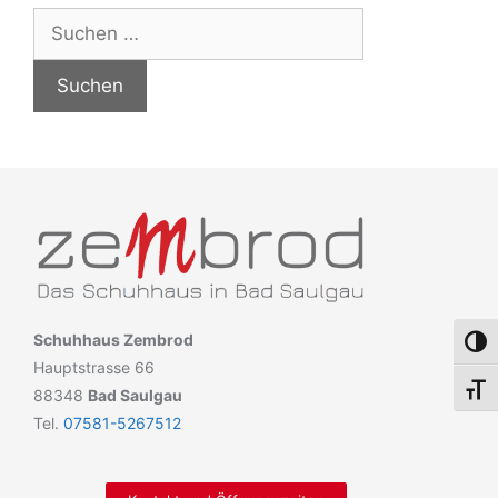
Schuhhaus Zembrod
Umsch
Hauptstrasse 66
Schri
88348
Bad Saulgau
Tel.
07581-5267512