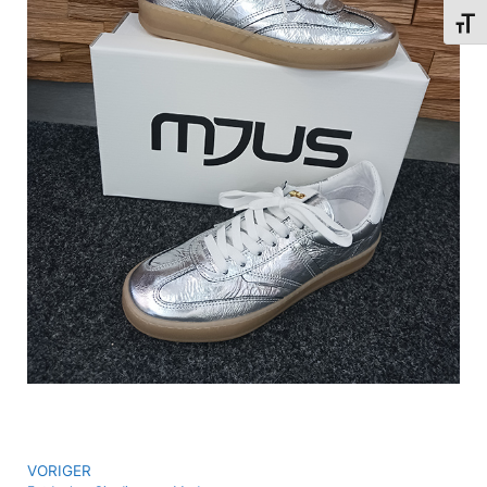
Schri
VORIGER