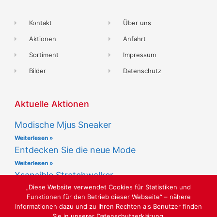
Kontakt
Über uns
Aktionen
Anfahrt
Sortiment
Impressum
Bilder
Datenschutz
Aktuelle Aktionen
Modische Mjus Sneaker
Weiterlesen »
Entdecken Sie die neue Mode
Weiterlesen »
Xsensible Stretchwalker
„Diese Website verwendet Cookies für Statistiken und
Weiterlesen »
Funktionen für den Betrieb dieser Webseite“ – nähere
Informationen dazu und zu Ihren Rechten als Benutzer finden
Sie in unserer Datenschutzerklärung.