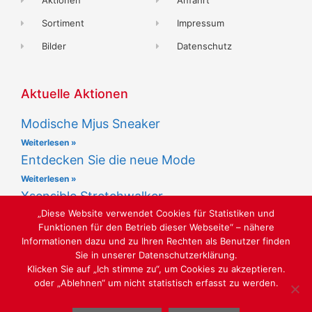
Aktionen
Anfahrt
Sortiment
Impressum
Bilder
Datenschutz
Aktuelle Aktionen
Modische Mjus Sneaker
Weiterlesen »
Entdecken Sie die neue Mode
Weiterlesen »
Xsensible Stretchwalker
„Diese Website verwendet Cookies für Statistiken und
Weiterlesen »
Funktionen für den Betrieb dieser Webseite“ – nähere
Informationen dazu und zu Ihren Rechten als Benutzer finden
Sie in unserer Datenschutzerklärung.
Klicken Sie auf „Ich stimme zu“, um Cookies zu akzeptieren.
oder „Ablehnen“ um nicht statistisch erfasst zu werden.
LUST AUF SCHÖNE SCHUHE